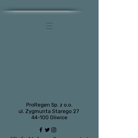
ProRegen Sp. z o.o.
ul. Zygmunta Starego 27
44-100 Gliwice