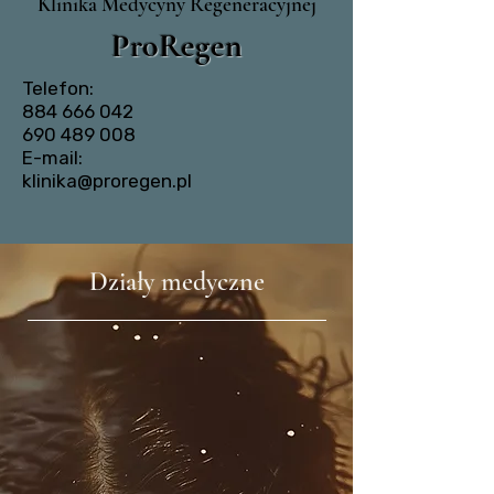
Klinika Medycyny Regeneracyjnej
ProRegen
Telefon:
884 666 042
690 489 008
E-mail:
klinika@proregen.pl
Działy medyczne